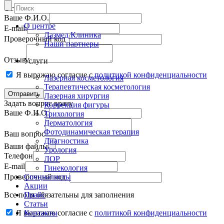
Оставить отзыв
Ваше Ф.И.О.
О центре
E-mail:
Лазмед Клиника
Проверочный код
Наши партнеры
Отзыв
Услуги
Я выражаю согласие с
политикой конфиденциальности
Лазерная косметология
Терапевтическая косметология
Лазерная хирургия
Задать вопрос врачу
Коррекция фигуры
Ваше Ф.И.О.
Трихология
Дерматология
Фотодинамическая терапия
Ваш вопрос
Диагностика
Ваши файлы
Урология
Телефон
ЛОР
E-mail
Гинекология
Проверочный код
Специалисты
Акции
Все поля обязательны для заполнения
Прайс
Статьи
Я выражаю согласие с
Контакты
политикой конфиденциальности