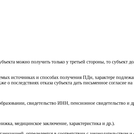
субъекта можно получить только у третьей стороны, то субъект 
гаемых источниках и способах получения ПДн, характере подлеж
акже о последствиях отказа субъекта дать письменное согласие на
образовании, свидетельство ИНН, пенсионное свидетельство и др
ижка, медицинское заключение, характеристика и др.).
анизацией, определяется в соответствии с законодательством 