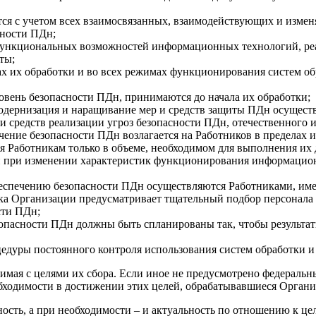
тся с учетом всех взаимосвязанных, взаимодействующих и измен
сности ПДн;
 функциональных возможностей информационных технологий, р
ты;
ах их обработки и во всех режимах функционирования систем о
вень безопасности ПДн, принимаются до начала их обработки;
одернизация и наращивание мер и средств защиты ПДн осуществл
и средств реализации угроз безопасности ПДн, отечественного 
ечение безопасности ПДн возлагается на Работников в пределах 
я Работникам только в объеме, необходимом для выполнения их
 при изменении характеристик функционирования информацион
обеспечению безопасности ПДн осуществляются Работниками, и
ика Организации предусматривает тщательный подбор персонал
сти ПДн;
зопасности ПДн должны быть спланированы так, чтобы результа
едуры постоянного контроля использования систем обработки и 
тимая с целями их сбора. Если иное не предусмотрено федераль
обходимости в достижении этих целей, обрабатывавшиеся Орган
чность, а при необходимости – и актуальность по отношению к 