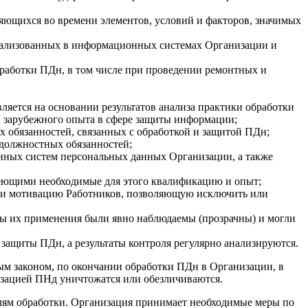
яющихся во времени элементов, условий и факторов, значимых
еализованных в информационных системах Организации и
бработки ПДн, в том числе при проведении ремонтных и
яется на основании результатов анализа практики обработки
и зарубежного опыта в сфере защиты информации;
их обязанностей, связанных с обработкой и защитой ПДн;
 должностных обязанностей;
ных систем персональных данных Организации, а также
меющими необходимые для этого квалификацию и опыт;
а и мотивацию Работников, позволяющую исключить или
ты их применения были явно наблюдаемы (прозрачны) и могли
защиты ПДн, а результаты контроля регулярно анализируются.
ным законом, по окончании обработки ПДн в Организации, в
изацией ПНд уничтожатся или обезличиваются.
целям обработки. Организация принимает необходимые меры по