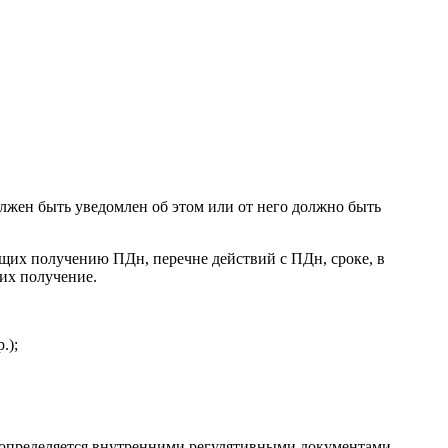
должен быть уведомлен об этом или от него должно быть
ащих получению ПДн, перечне действий с ПДн, сроке, в
 их получение.
.);
и определяется внутренними регулятивными документами