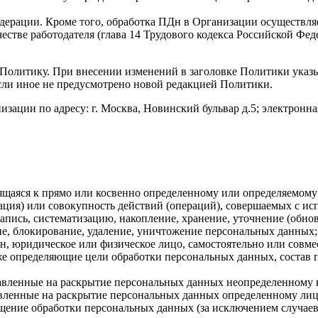
ации. Кроме того, обработка ПДн в Организации осуществляет
стве работодателя (глава 14 Трудового кодекса Российской Феде
 Политику. При внесении изменений в заголовке Политики указы
если иное не предусмотрено новой редакцией Политики.
зации по адресу: г. Москва, Новинский бульвар д.5; электронна
щаяся к прямо или косвенно определенному или определяемому
ция) или совокупность действий (операций), совершаемых с ис
апись, систематизацию, накопление, хранение, уточнение (обнов
ние, блокирование, удаление, уничтожение персональных данных;
н, юридическое или физическое лицо, самостоятельно или совме
е определяющие цели обработки персональных данных, состав 
авленные на раскрытие персональных данных неопределенному 
вленные на раскрытие персональных данных определенному лиц
ение обработки персональных данных (за исключением случаев,