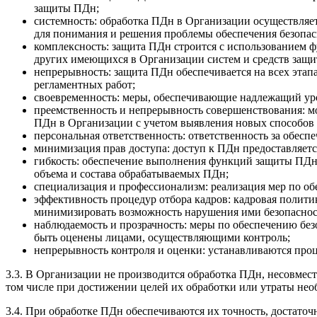
защиты ПДн;
системность: обработка ПДн в Организации осуществляе
для понимания и решения проблемы обеспечения безопа
комплексность: защита ПДн строится с использованием
других имеющихся в Организации систем и средств защи
непрерывность: защита ПДн обеспечивается на всех этап
регламентных работ;
своевременность: меры, обеспечивающие надлежащий уро
преемственность и непрерывность совершенствования: м
ПДн в Организации с учетом выявления новых способов 
персональная ответственность: ответственность за обесп
минимизация прав доступа: доступ к ПДн предоставляетс
гибкость: обеспечение выполнения функций защиты ПДн
объема и состава обрабатываемых ПДн;
специализация и профессионализм: реализация мер по 
эффективность процедур отбора кадров: кадровая полит
минимизировать возможность нарушения ими безопасно
наблюдаемость и прозрачность: меры по обеспечению бе
быть оценены лицами, осуществляющими контроль;
непрерывность контроля и оценки: устанавливаются проц
3.3. В Организации не производится обработка ПДн, несовмес
том числе при достижении целей их обработки или утраты не
3.4. При обработке ПДн обеспечиваются их точность, достато