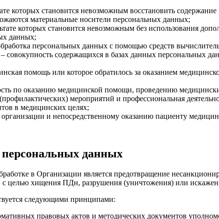
тате которых становится невозможным восстановить содержани
чтожаются материальные носители персональных данных;
льтате которых становится невозможным без использования до
ых данных;
обработка персональных данных с помощью средств вычислител
– совокупность содержащихся в базах данных персональных д
инская помощь или которое обратилось за оказанием медицинско
ность по оказанию медицинской помощи, проведению медицинск
профилактических) мероприятий и профессиональная деятельност
нтов в медицинских целях;
о организации и непосредственному оказанию пациенту медицин
и персональных данных
обработке в Организации является предотвращение несанкциони
с целью хищения ПДн, разрушения (уничтожения) или искажени
ствуется следующими принципами:
рмативных правовых актов и методических документов уполномо