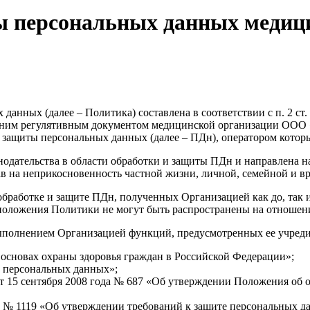
ы персональных данных меди
анных (далее – Политика) составлена в соответствии с п. 2 ст.
ним регулятивным документом медицинской организации ООО «
и защиты персональных данных (далее – ПДн), оператором котор
онодательства в области обработки и защиты ПДн и направлена н
в на неприкосновенность частной жизни, личной, семейной и вр
бработке и защите ПДн, полученных Организацией как до, так и
положения Политики не могут быть распространены на отношени
 выполнением Организацией функций, предусмотренных ее учред
 основах охраны здоровья граждан в Российской Федерации»;
О персональных данных»;
 15 сентября 2008 года № 687 «Об утверждении Положения об 
а № 1119 «Об утверждении требований к защите персональных 