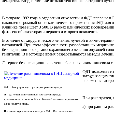
лекарства. Воздействие же низкоинтенсивного лазерного луча 
В феврале 1992 года в отделении онкологии и ФДТ впервые в
накоплен огромный опыт клинического применения ФДТ для ле
Клинике превышает 3 500. В рамках клинических исследовани
фотосенсибилизаторами первого и второго поколения.
В отличие от хирургического лечения, лучевой и химиотерап
патологией. При этом эффективность разработанных медицин
безоперационного органосохраняющего лечения опухолей голо
гениталий. В настоящее время разрабатываются методы лечени
Лазерное безоперационное лечение больных раком пищевода с
ФДТ позволяет из
затрудняющим гло
наложения гастро
ФДТ обтюрирующего рецидива рака пищевода.
А
– до лечения нитевидный просвет пищевода
При раке трахеи,
протяженность стеноза 12 см. Больной не может принимать
даже жидкую пищу.
а) при раннем рак
В
– после курса лечения методом ФДТ. Восстановление