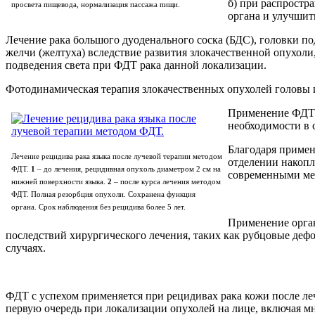
б) при распростр
просвета пищевода, нормализация пассажа пищи.
органа и улучшит
Лечение рака большого дуоденального соска (БДС), головки 
желчи (желтуха) вследствие развития злокачественной опухол
подведения света при ФДТ рака данной локализации.
Фотодинамическая терапия злокачественных опухолей головы 
Применение ФДТ д
необходимости в 
Благодаря примен
Лечение рецидива рака языка после лучевой терапии методом
отделении накопл
ФДТ.
1
– до лечения, рецидивная опухоль диаметром 2 см на
современными мет
нижней поверхности языка.
2
– после курса лечения методом
ФДТ. Полная резорбция опухоли. Сохранена функция
органа. Срок наблюдения без рецидива более 5 лет.
Применение орган
последствий хирургического лечения, таких как рубцовые деф
случаях.
ФДТ с успехом применяется при рецидивах рака кожи после л
первую очередь при локализации опухолей на лице, включая 