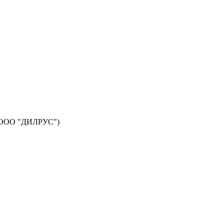
а (ООО "ДИЛРУС")