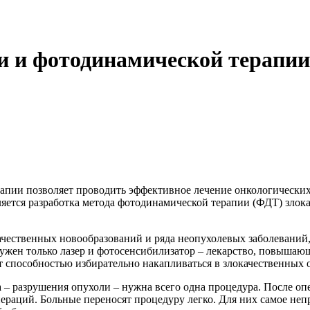
и и фотодинамической терапии
апии позволяет проводить эффективное лечение онкологических
ется разработка метода фотодинамической терапии (ФДТ) злока
ачественных новообразований и ряда неопухолевых заболевани
ен только лазер и фотосенсибилизатор – лекарство, повышающе
способностью избирательно накапливаться в злокачественных о
а – разрушения опухоли – нужна всего одна процедура. После оп
ераций. Больные переносят процедуру легко. Для них самое неп