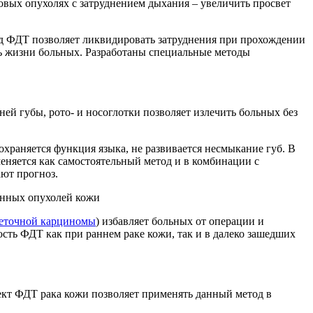
овых опухолях с затруднением дыхания – увеличить просвет
од ФДТ позволяет ликвидировать затруднения при прохождении
ть жизни больных. Разработаны специальные методы
ей губы, рото- и носоглотки позволяет излечить больных без
раняется функция языка, не развивается несмыкание губ. В
няется как самостоятельный метод и в комбинации с
ют прогноз.
енных опухолей кожи
леточной карциномы
) избавляет больных от операции и
сть ФДТ как при раннем раке кожи, так и в далеко зашедших
кт ФДТ рака кожи позволяет применять данный метод в