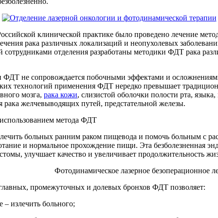
безболезненно.
 Российской клинической практике было проведено лечение мет
чения рака различных локализаций и неопухолевых заболевани
й сотрудниками отделения разработаны методики ФДТ рака раз
ии ФДТ не сопровождается побочными эффектами и осложнениям
ских технологий применения ФДТ нередко превышает традицион
вного мозга,
рака кожи
, слизистой оболочки полости рта, языка
я рака желчевыводящих путей, предстательной железы.
 использованием метода ФДТ
лечить больных ранним раком пищевода и помочь больным с р
тание и нормальное прохождение пищи. Эта безболезненная энд
стомы, улучшает качество и увеличивает продолжительность жи
Фотодинамическое лазерное безоперационное ле
 главных, промежуточных и долевых бронхов ФДТ позволяет:
е – излечить больного;