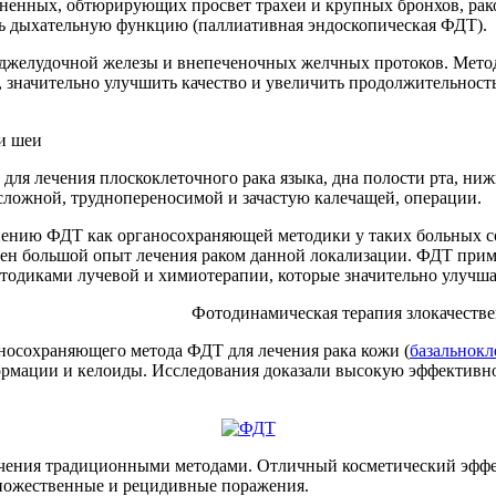
аненных, обтюрирующих просвет трахеи и крупных бронхов, рак
ь дыхательную функцию (паллиативная эндоскопическая ФДТ).
поджелудочной железы и внепеченочных желчных протоков. Мет
и, значительно улучшить качество и увеличить продолжительнос
и шеи
ля лечения плоскоклеточного рака языка, дна полости рта, нижн
сложной, труднопереносимой и зачастую калечащей, операции.
ению ФДТ как органосохраняющей методики у таких больных сох
ен большой опыт лечения раком данной локализации. ФДТ приме
одиками лучевой и химиотерапии, которые значительно улучша
Фотодинамическая терапия злокачеств
осохраняющего метода ФДТ для лечения рака кожи (
базальнок
ормации и келоиды. Исследования доказали высокую эффективно
ечения традиционными методами. Отличный косметический эффе
множественные и рецидивные поражения.