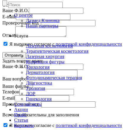
Оставить отзыв
Ваше Ф.И.О.
О центре
E-mail:
Лазмед Клиника
Проверочный код
Наши партнеры
Отзыв
Услуги
Я выражаю согласие с
политикой конфиденциальности
Лазерная косметология
Терапевтическая косметология
Лазерная хирургия
Задать вопрос врачу
Коррекция фигуры
Ваше Ф.И.О.
Трихология
Дерматология
Фотодинамическая терапия
Ваш вопрос
Диагностика
Ваши файлы
Урология
Телефон
ЛОР
E-mail
Гинекология
Проверочный код
Специалисты
Акции
Все поля обязательны для заполнения
Прайс
Статьи
Я выражаю согласие с
Контакты
политикой конфиденциальности