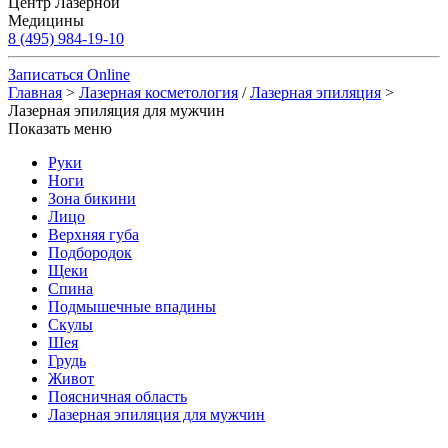
Центр Лазерной
Медицины
8 (495) 984-19-10
Записаться Online
Главная
>
Лазерная косметология
/
Лазерная эпиляция
>
Лазерная эпиляция для мужчин
Показать меню
Руки
Ноги
Зона бикини
Лицо
Верхняя губа
Подбородок
Щеки
Спина
Подмышечные впадины
Скулы
Шея
Грудь
Живот
Поясничная область
Лазерная эпиляция для мужчин