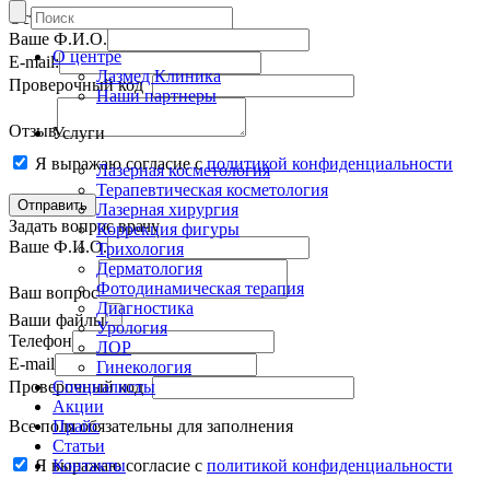
Оставить отзыв
Ваше Ф.И.О.
О центре
E-mail:
Лазмед Клиника
Проверочный код
Наши партнеры
Отзыв
Услуги
Я выражаю согласие с
политикой конфиденциальности
Лазерная косметология
Терапевтическая косметология
Лазерная хирургия
Задать вопрос врачу
Коррекция фигуры
Ваше Ф.И.О.
Трихология
Дерматология
Фотодинамическая терапия
Ваш вопрос
Диагностика
Ваши файлы
Урология
Телефон
ЛОР
E-mail
Гинекология
Проверочный код
Специалисты
Акции
Все поля обязательны для заполнения
Прайс
Статьи
Я выражаю согласие с
Контакты
политикой конфиденциальности