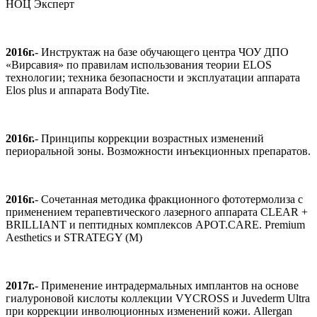
НОЦ Эксперт
2016г.
- Инструктаж на базе обучающего центра ЧОУ ДПО
«Вирсавия» по правилам использования теории ELOS
технологии; техника безопасности и эксплуатации аппарата
Elos plus и аппарата BodyTite.
2016г.
- Принципы коррекции возрастных изменений
периоральной зоны. Возможности инъекционных препаратов.
2016г.
- Сочетанная методика фракционного фототермолиза с
применением терапевтического лазерного аппарата CLEAR +
BRILLIANT и пептидных комплексов APOT.CARE. Premium
Aesthetics и STRATEGY (M)
2017г.
- Применение интрадермальных имплантов на основе
гиалуроновой кислоты коллекции VYCROSS и Juvederm Ultra
при коррекции инволюционных изменений кожи. Allergan