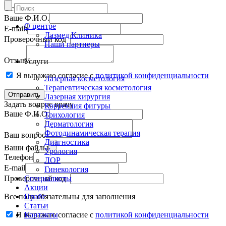
Оставить отзыв
Ваше Ф.И.О.
О центре
E-mail:
Лазмед Клиника
Проверочный код
Наши партнеры
Отзыв
Услуги
Я выражаю согласие с
политикой конфиденциальности
Лазерная косметология
Терапевтическая косметология
Лазерная хирургия
Задать вопрос врачу
Коррекция фигуры
Ваше Ф.И.О.
Трихология
Дерматология
Фотодинамическая терапия
Ваш вопрос
Диагностика
Ваши файлы
Урология
Телефон
ЛОР
E-mail
Гинекология
Проверочный код
Специалисты
Акции
Все поля обязательны для заполнения
Прайс
Статьи
Я выражаю согласие с
Контакты
политикой конфиденциальности