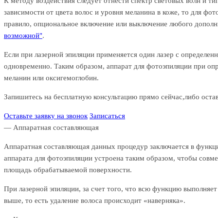
К методу воздействия следует отнести спектр световых волн и ти
зависимости от цвета волос и уровня меланина в коже, то для ф
правило, опциональное включение или выключение любого дополни
возможной"
.
Если при лазерной эпиляции применяется один лазер с определенн
одновременно. Таким образом, аппарат для фотоэпиляции при опр
меланин или оксигемоглобин.
Запишитесь на
бесплатную
консультацию прямо сейчас,либо остав
Оставьте заявку на звонок
Записаться
— Аппаратная составляющая
Аппаратная составляющая данных процедур заключается в функц
аппарата для фотоэпиляции устроена таким образом, чтобы совме
площадь обрабатываемой поверхности.
При лазерной эпиляции, за счет того, что всю функцию выполняе
выше, то есть удаление волоса происходит «наверняка».