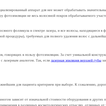
пециализированный аппарат для нее может обрабатывать значительн
дуру фотоэпиляции не весь волосяной покров обрабатываемого участ
сяного фолликула в спектре лазера, и все волосы, находящиеся в 
ной процедуры), требуемых для полного удаления волос с дальней
в, говорящих в пользу фотоэпиляции. За счет уникальной констру
 с лазерным аналогом. Так, если
лазерная эпиляция верхней губы
за
важнейшим для пациента критерием при выборе. К сожалению, дор
многом зависит от изначальной стоимости оборудования и других 
рименения в различных косметологических отраслях, отличных от 