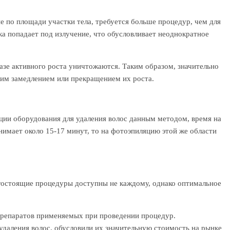
ые по площади участки тела, требуется больше процедур, чем для
ка попадает под излучение, что обусловливает неоднократное
фазе активного роста уничтожаются. Таким образом, значительно
шим замедлением или прекращением их роста.
кции оборудования для удаления волос данным методом, время на
нимает около 15-17 минут, то на фотоэпиляцию этой же области
огостоящие процедуры доступны не каждому, однако оптимальное
препаратов применяемых при проведении процедур.
удаления волос, обусловили их значительную стоимость на рынке