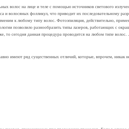
ьных волос на лице и теле с помощью источников светового излуч
оса и волосяных фолликул, что приводит их последовательному ра
меним к любому типу волос. Фотоэпиляция, действительно, примени
етологии позволило разнообразить типы лазеров, работающих с окр
же, то сегодня данная процедура проводится на любом типе волос. .
авно имеют ряд существенных отличий, которые, впрочем, никак не