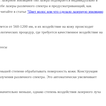
с лазерной эпиляцией тип лазера подбирается индивидуально в
ебе лазеры различного спектра и предусматривающий, как
 читайте в статье
"Цвет волос или что сделало лазерную эпиляцию
лется от 560-1200 нм, и их воздействие на кожу происходит
огических процедур, где требуется качественное воздействие на
просы
еньшей степени обрабатывать поверхность кожи. Конструкция
злучения различного спектра. Это автоматически увеличивает
начительно меньше, однако степень воздействия лазерного луча