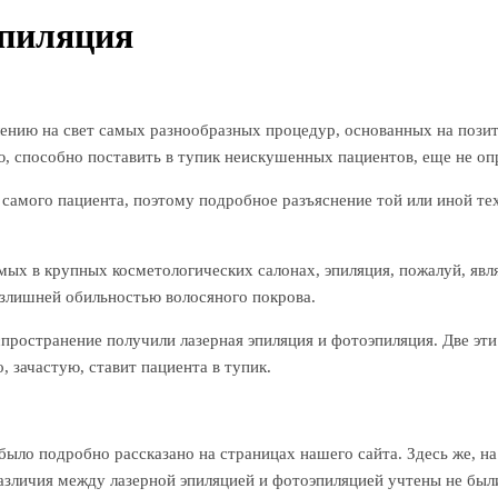
эпиляция
ению на свет самых разнообразных процедур, основанных на позит
ую, способно поставить в тупик неискушенных пациентов, еще не о
 самого пациента, поэтому подробное разъяснение той или иной те
мых в крупных косметологических салонах, эпиляция, пожалуй, яв
излишней обильностью волосяного покрова.
пространение получили лазерная эпиляция и фотоэпиляция. Две эти
 зачастую, ставит пациента в тупик.
 было подробно рассказано на страницах нашего сайта. Здесь же, н
азличия между лазерной эпиляцией и фотоэпиляцией учтены не был