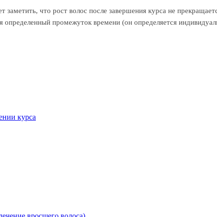
 заметить, что рост волос после завершения курса не прекращается
тя определенный промежуток времени (он определяется индивидуаль
ении курса
 лечение вросшего волоса)