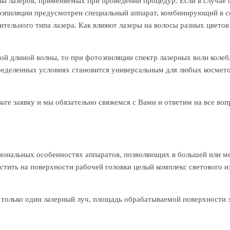
пы лазеров, применяемых при проведении процедур. Если в случае 
отоэпиляции предусмотрен специальный аппарат, комбинирующий в с
тельного типа лазера. Как влияют лазеры на волосы разных цветов
ой длиной волны, то при фотоэпиляции спектр лазерных волн колеб
еделенных условиях становится универсальным для любых косметол
ьте заявку и мы обязательно свяжемся с Вами и ответим на все во
иональных особенностях аппаратов, позволяющих в большей или м
стить на поверхности рабочей головки целый комплекс светового и
т только один лазерный луч, площадь обрабатываемой поверхности з