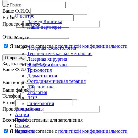
Оставить отзыв
Ваше Ф.И.О.
О центре
E-mail:
Лазмед Клиника
Проверочный код
Наши партнеры
Отзыв
Услуги
Я выражаю согласие с
политикой конфиденциальности
Лазерная косметология
Терапевтическая косметология
Лазерная хирургия
Задать вопрос врачу
Коррекция фигуры
Ваше Ф.И.О.
Трихология
Дерматология
Фотодинамическая терапия
Ваш вопрос
Диагностика
Ваши файлы
Урология
Телефон
ЛОР
E-mail
Гинекология
Проверочный код
Специалисты
Акции
Все поля обязательны для заполнения
Прайс
Статьи
Я выражаю согласие с
Контакты
политикой конфиденциальности