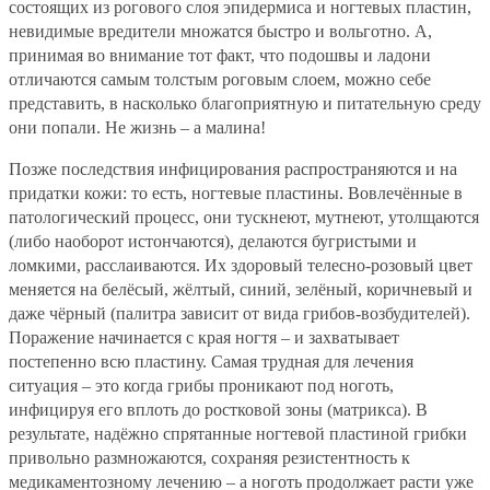
состоящих из рогового слоя эпидермиса и ногтевых пластин,
невидимые вредители множатся быстро и вольготно. А,
принимая во внимание тот факт, что подошвы и ладони
отличаются самым толстым роговым слоем, можно себе
представить, в насколько благоприятную и питательную среду
они попали. Не жизнь – а малина!
Позже последствия инфицирования распространяются и на
придатки кожи: то есть, ногтевые пластины. Вовлечённые в
патологический процесс, они тускнеют, мутнеют, утолщаются
(либо наоборот истончаются), делаются бугристыми и
ломкими, расслаиваются. Их здоровый телесно-розовый цвет
меняется на белёсый, жёлтый, синий, зелёный, коричневый и
даже чёрный (палитра зависит от вида грибов-возбудителей).
Поражение начинается с края ногтя – и захватывает
постепенно всю пластину. Самая трудная для лечения
ситуация – это когда грибы проникают под ноготь,
инфицируя его вплоть до ростковой зоны (матрикса). В
результате, надёжно спрятанные ногтевой пластиной грибки
привольно размножаются, сохраняя резистентность к
медикаментозному лечению – а ноготь продолжает расти уже