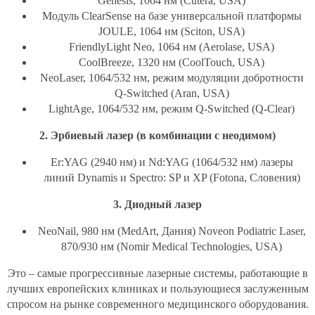
Genesis, 1064 нм (Cutera, USA)
Модуль ClearSense на базе универсальной платформы
JOULE, 1064 нм (Sciton, USA)
FriendlyLight Neo, 1064 нм (Aerolase, USA)
CoolBreeze, 1320 нм (CoolTouch, USA)
NeoLaser, 1064/532 нм, режим модуляции добротности
Q-Switched (Aran, USA)
LightAge, 1064/532 нм, режим Q-Switched (Q-Clear)
2. Эрбиевый лазер (в комбинации с неодимом)
Er:YAG (2940 нм) и Nd:YAG (1064/532 нм) лазеры
линий Dynamis и Spectro: SP и XP (Fotona, Словения)
3. Диодный лазер
NeoNail, 980 нм (MedArt, Дания) Noveon Podiatric Laser,
870/930 нм (Nomir Medical Technologies, USA)
Это – самые прогрессивные лазерные системы, работающие в
лучших европейских клиниках и пользующиеся заслуженным
спросом на рынке современного медицинского оборудования.