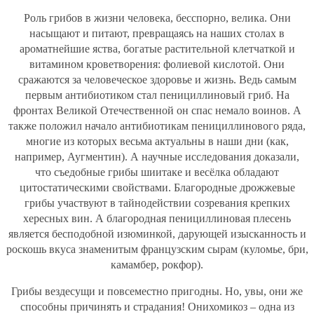
Роль грибов в жизни человека, бесспорно, велика. Они
насыщают и питают, превращаясь на наших столах в
ароматнейшие яства, богатые растительной клетчаткой и
витамином кроветворения: фолиевой кислотой. Они
сражаются за человеческое здоровье и жизнь. Ведь самым
первым антибиотиком стал пенициллиновый гриб. На
фронтах Великой Отечественной он спас немало воинов. А
также положил начало антибиотикам пенициллинового ряда,
многие из которых весьма актуальны в наши дни (как,
например, Аугментин). А научные исследования доказали,
что съедобные грибы шиитаке и весёлка обладают
цитостатическими свойствами. Благородные дрожжевые
грибы участвуют в тайнодействии созревания крепких
хересных вин. А благородная пенициллиновая плесень
является бесподобной изюминкой, дарующей изысканность и
роскошь вкуса знаменитым французским сырам (куломье, бри,
камамбер, рокфор).
Грибы вездесущи и повсеместно пригодны. Но, увы, они же
способны причинять и страдания! Онихомикоз – одна из