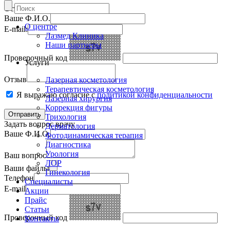
Оставить отзыв
Ваше Ф.И.О.
О центре
E-mail:
Лазмед Клиника
Наши партнеры
Проверочный код
Услуги
Отзыв
Лазерная косметология
Терапевтическая косметология
Я выражаю согласие с
политикой конфиденциальности
Лазерная хирургия
Коррекция фигуры
Трихология
Задать вопрос врачу
Дерматология
Ваше Ф.И.О.
Фотодинамическая терапия
Диагностика
Урология
Ваш вопрос
ЛОР
Ваши файлы
Гинекология
Телефон
Специалисты
E-mail
Акции
Прайс
Статьи
Проверочный код
Контакты