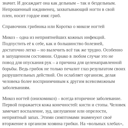
значит. И досаждает она как дельным – так и бездельным.
Непрошенный иждивенец, захватывающий ногти в свой
плен, носит гордое имя: гриб.
Справочник грибника или Коротко о микозе ногтей
Микоз – одна из неприятнейших кожных инфекций.
Подпустить её к себе, как и большинство болезней,
достаточно легко – но вылечить всё так же трудно. Особенно
в запущенном состоянии. Однако в любом случае это не
повод для опускания рук – а причина для целенаправленной
борьбы. Ведь грибок не только печалит глаз результатом своих
разрушительных действий. Он ослабляет организм, делая
человека более восприимчивым к другим всевозможным
заболеваниям.
Микоз ногтей (онихомикоз) – всегда вторичное заболевание.
Первой поражается кожа конечностей: кисти и стопы. Человек
замечает воспаление, зуд, шелушение или опрелости,
неприятный запах. Этими симптомами знаменуют своё
вторжение в организм хозяина грибки. На «вольных хлебах»,