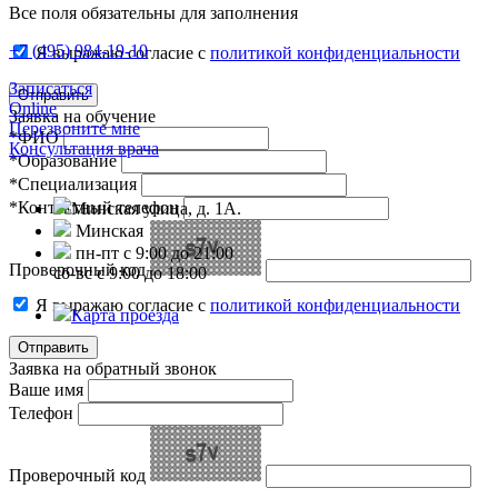
Все поля обязательны для заполнения
+7 (495) 984-19-10
Я выражаю согласие с
политикой конфиденциальности
Записаться
Online
Заявка на обучение
Перезвоните мне
*ФИО
Консультация врача
*Образование
*Специализация
*Контактный телефон
Минская улица, д. 1А.
Минская
пн-пт с 9:00 до 21:00
Проверочный код
сб-вс с 9:00 до 18:00
Я выражаю согласие с
политикой конфиденциальности
Карта проезда
Заявка на обратный звонок
Ваше имя
Телефон
Проверочный код