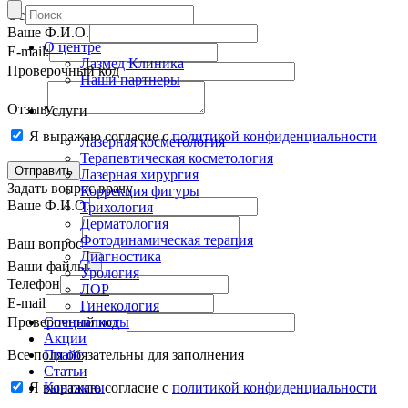
Оставить отзыв
Ваше Ф.И.О.
О центре
E-mail:
Лазмед Клиника
Проверочный код
Наши партнеры
Отзыв
Услуги
Я выражаю согласие с
политикой конфиденциальности
Лазерная косметология
Терапевтическая косметология
Лазерная хирургия
Задать вопрос врачу
Коррекция фигуры
Ваше Ф.И.О.
Трихология
Дерматология
Фотодинамическая терапия
Ваш вопрос
Диагностика
Ваши файлы
Урология
Телефон
ЛОР
E-mail
Гинекология
Проверочный код
Специалисты
Акции
Все поля обязательны для заполнения
Прайс
Статьи
Я выражаю согласие с
Контакты
политикой конфиденциальности