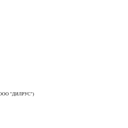
а (ООО "ДИЛРУС")