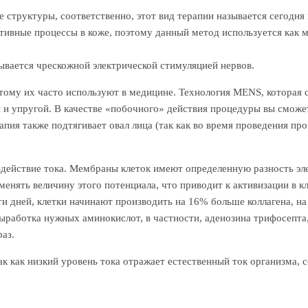
структуры, соответственно, этот вид терапии называется сегодн
тивные процессы в коже, поэтому данный метод используется как 
ывается чрескожной электрической стимуляцией нервов.
ому их часто используют в медицине. Технология MENS, которая се
ой и упругой. В качестве «побочного» действия процедуры вы смож
пия также подтягивает овал лица (так как во время проведения пр
действие тока. Мембраны клеток имеют определенную разность эле
енять величину этого потенциала, что приводит к активизации в к
ти дней, клетки начинают производить на 16% больше коллагена, н
ыработка нужных аминокислот, в частности, аденозина трифосепта,
аз.
к как низкий уровень тока отражает естественный ток организма,