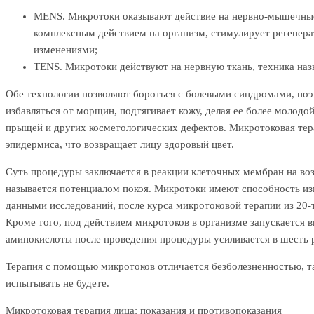
MENS. Микротоки оказывают действие на нервно-мышечные 
комплексным действием на организм, стимулирует регенера
изменениями;
TENS. Микротоки действуют на нервную ткань, техника наз
Обе технологии позволяют бороться с болевыми синдромами, поэт
избавляться от морщин, подтягивает кожу, делая ее более молод
прыщей и других косметологических дефектов. Микротоковая тера
эпидермиса, что возвращает лицу здоровый цвет.
Суть процедуры заключается в реакции клеточных мембран на воз
называется потенциалом покоя. Микротоки имеют способность изм
данными исследований, после курса микротоковой терапии из 20-
Кроме того, под действием микротоков в организме запускается в
аминокислоты после проведения процедуры усиливается в шесть р
Терапия с помощью микротоков отличается безболезненностью, та
испытывать не будете.
Микротоковая терапия лица: показания и противопоказания