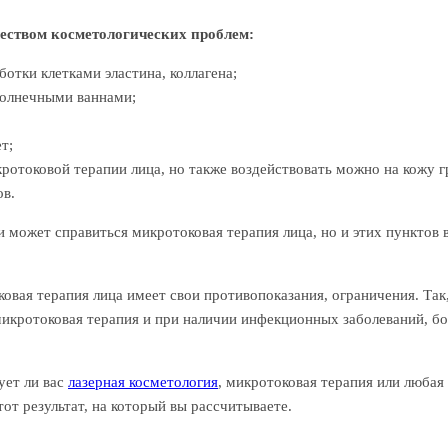
еством косметологических проблем:
отки клетками эластина, коллагена;
солнечными ваннами;
т;
кротоковой терапии лица, но также воздействовать можно на кожу г
ов.
может справиться микротоковая терапия лица, но и этих пунктов в
ковая терапия лица имеет свои противопоказания, ограничения. Так
кротоковая терапия и при наличии инфекционных заболеваний, бол
ует ли вас
лазерная косметология
, микротоковая терапия или любая
т результат, на который вы рассчитываете.