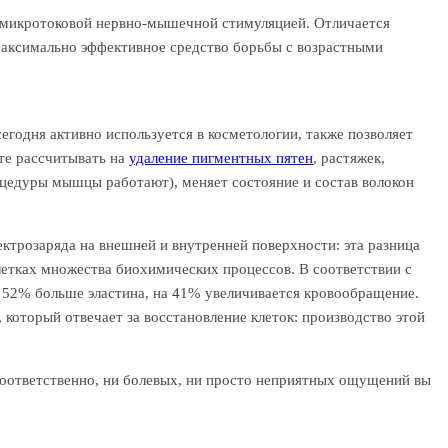
я микротоковой нервно-мышечной стимуляцией. Отличается
максимально эффективное средство борьбы с возрастными
годня активно используется в косметологии, также позволяет
ете рассчитывать на
удаление пигментных пятен
, растяжек,
оцедуры мышцы работают), меняет состояние и состав волокон
ктрозаряда на внешней и внутренней поверхности: эта разница
летках множества биохимических процессов. В соответствии с
а 52% больше эластина, на 41% увеличивается кровообращение.
 который отвечает за восстановление клеток: производство этой
 соответственно, ни болевых, ни просто неприятных ощущений вы