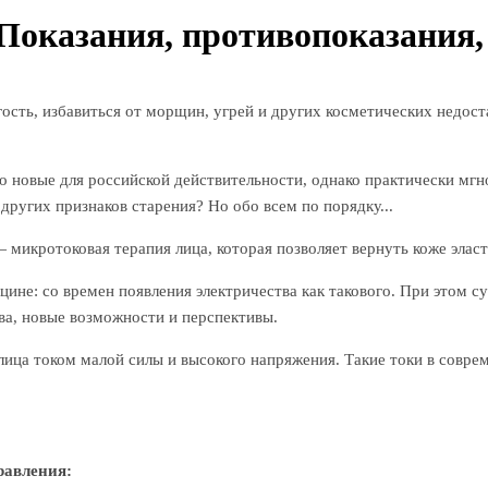
Показания, противопоказания,
сть, избавиться от морщин, угрей и других косметических недоста
о новые для российской действительности, однако практически мг
других признаков старения? Но обо всем по порядку...
икротоковая терапия лица, которая позволяет вернуть коже эласт
цине: со времен появления электричества как такового. При этом 
ва, новые возможности и перспективы.
лица током малой силы и высокого напряжения. Такие токи в совр
равления: