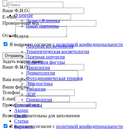
Оставить отзыв
Ваше Ф.И.О.
О центре
E-mail:
Лазмед Клиника
Проверочный код
Наши партнеры
Отзыв
Услуги
Я выражаю согласие с
политикой конфиденциальности
Лазерная косметология
Терапевтическая косметология
Лазерная хирургия
Задать вопрос врачу
Коррекция фигуры
Ваше Ф.И.О.
Трихология
Дерматология
Фотодинамическая терапия
Ваш вопрос
Диагностика
Ваши файлы
Урология
Телефон
ЛОР
E-mail
Гинекология
Проверочный код
Специалисты
Акции
Все поля обязательны для заполнения
Прайс
Статьи
Я выражаю согласие с
Контакты
политикой конфиденциальности