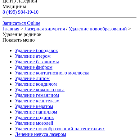
Центр Лазерной
Медицины
8 (495) 984-19-10
Записаться Online
Главная
>
Лазерная хирургия
/
Удаление новообразований
>
Удаление родинок
Показать меню
Удаление бородавок
Удаление атером
Удаление базалиомы
Удаление фибром
Удаление контагиозного моллюска
Удаление липом
Удаление кондилом
Удаление кожного рога
Удаление гемангиом
Удаление ксантелазм
Удаление кератом
Удаление папиллом
Удаление родинок
Удаление мозолей
Удаление новообразований на гениталиях
Лечение невуса лазером