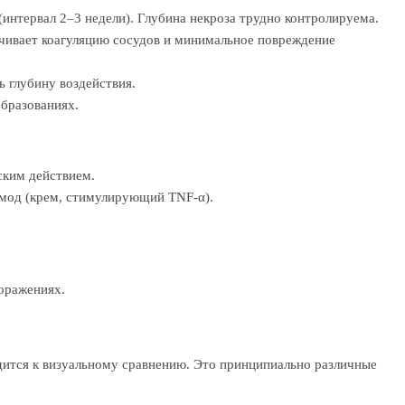
(интервал 2–3 недели). Глубина некроза трудно контролируема.
ечивает коагуляцию сосудов и минимальное повреждение
 глубину воздействия.
бразованиях.
ским действием.
имод (крем, стимулирующий TNF-α).
оражениях.
дится к визуальному сравнению. Это принципиально различные