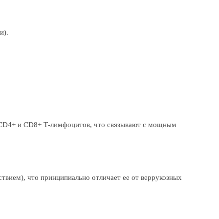
и).
а CD4+ и CD8+ Т-лимфоцитов, что связывают с мощным
твием), что принципиально отличает ее от веррукозных