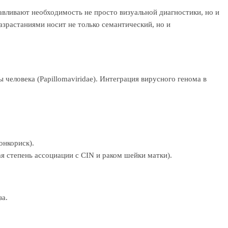
авливают необходимость не просто визуальной диагностики, но и
растаниями носит не только семантический, но и
еловека (Papillomaviridae). Интеграция вирусного генома в
онкориск).
я степень ассоциации с CIN и раком шейки матки).
за.