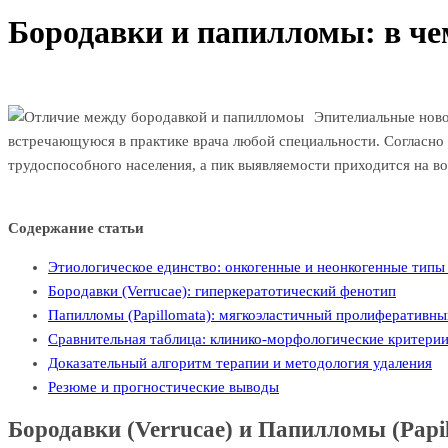
Бородавки и папилломы: в чем
Эпителиальные ново
встречающуюся в практике врача любой специальности. Согласн
трудоспособного населения, а пик выявляемости приходится на во
Содержание статьи
Этиологическое единство: онкогенные и неонкогенные тип
Бородавки (Verrucae): гиперкератотический фенотип
Папилломы (Papillomata): мягкоэластичный пролиферативн
Сравнительная таблица: клинико-морфологические критерии
Доказательный алгоритм терапии и методология удаления
Резюме и прогностические выводы
Бородавки (Verrucae) и Папилломы (Papi