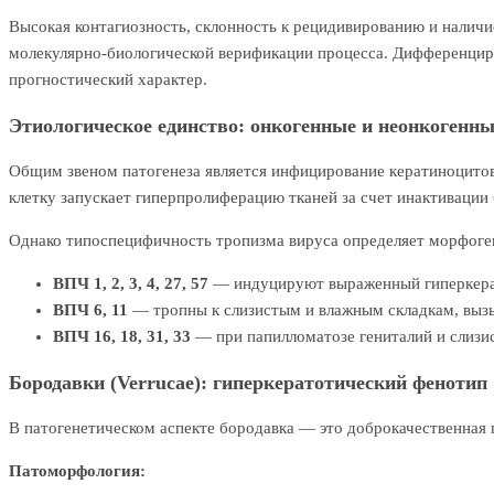
Высокая контагиозность, склонность к рецидивированию и наличи
молекулярно-биологической верификации процесса. Дифференциро
прогностический характер.
Этиологическое единство: онкогенные и неонкоген
Общим звеном патогенеза является инфицирование кератиноцитов
клетку запускает гиперпролиферацию тканей за счет инактивации 
Однако типоспецифичность тропизма вируса определяет морфоге
ВПЧ 1, 2, 3, 4, 27, 57
— индуцируют выраженный гиперкера
ВПЧ 6, 11
— тропны к слизистым и влажным складкам, вызы
ВПЧ 16, 18, 31, 33
— при папилломатозе гениталий и слизис
Бородавки (Verrucae): гиперкератотический фенотип
В патогенетическом аспекте бородавка — это доброкачественная
Патоморфология: