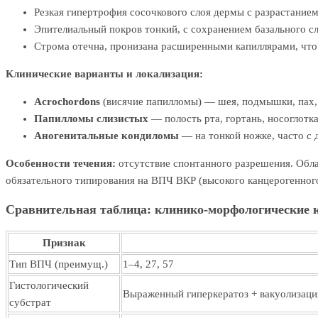
Резкая гипертрофия сосочкового слоя дермы с разрастание
Эпителиальный покров тонкий, с сохранением базального сл
Строма отечна, пронизана расширенными капиллярами, что
Клинические варианты и локализация:
Acrochordons
(висячие папилломы) — шея, подмышки, пах, 
Папилломы слизистых
— полость рта, гортань, носоглотка
Аногенитальные кондиломы
— на тонкой ножке, часто с
Особенности течения:
отсутствие спонтанного разрешения. Обла
обязательного типирования на ВПЧ ВКР (высокого канцерогенного
Сравнительная таблица: клинико-морфологические 
Признак
Тип ВПЧ (преимущ.)
1–4, 27, 57
Гистологический
Выраженный гиперкератоз + вакуолизаци
субстрат