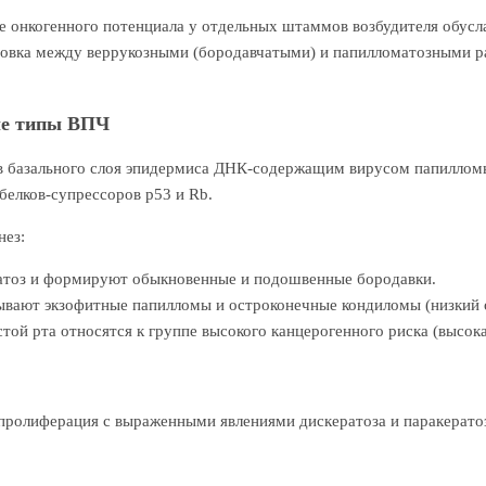
е онкогенного потенциала у отдельных штаммов возбудителя обусл
вка между веррукозными (бородавчатыми) и папилломатозными раз
ные типы ВПЧ
 базального слоя эпидермиса ДНК-содержащим вирусом папилломы ч
белков-супрессоров p53 и Rb.
нез:
тоз и формируют обыкновенные и подошвенные бородавки.
вают экзофитные папилломы и остроконечные кондиломы (низкий 
той рта относятся к группе высокого канцерогенного риска (высока
 пролиферация с выраженными явлениями дискератоза и паракерато