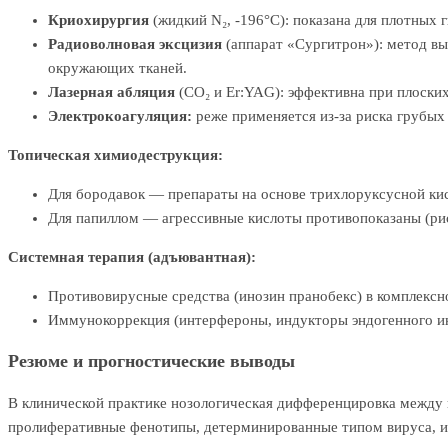
Криохирургия
(жидкий N₂, -196°C): показана для плотных 
Радиоволновая эксцизия
(аппарат «Сургитрон»): метод вы
окружающих тканей.
Лазерная абляция
(CO₂ и Er:YAG): эффективна при плоски
Электрокоагуляция:
реже применяется из-за риска грубы
Топическая химиодеструкция:
Для бородавок — препараты на основе трихлоруксусной ки
Для папиллом — агрессивные кислоты противопоказаны (ри
Системная терапия (адъювантная):
Противовирусные средства (инозин пранобекс) в комплекс
Иммунокоррекция (интерфероны, индукторы эндогенного и
Резюме и прогностические выводы
В клинической практике нозологическая дифференцировка между 
пролиферативные фенотипы, детерминированные типом вируса, 