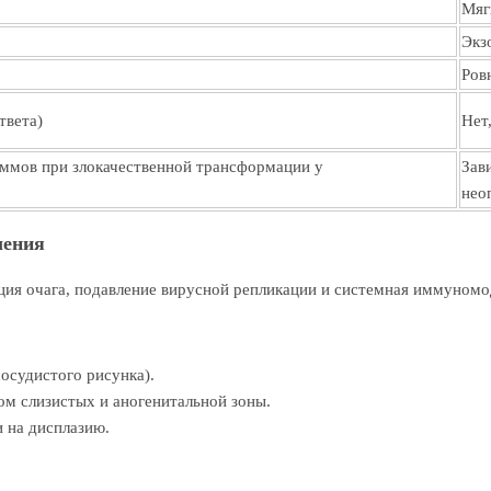
Мяг
Экз
Ров
твета)
Нет
аммов при злокачественной трансформации у
Зав
нео
ления
кция очага, подавление вирусной репликации и системная иммуномо
осудистого рисунка).
м слизистых и аногенитальной зоны.
 на дисплазию.