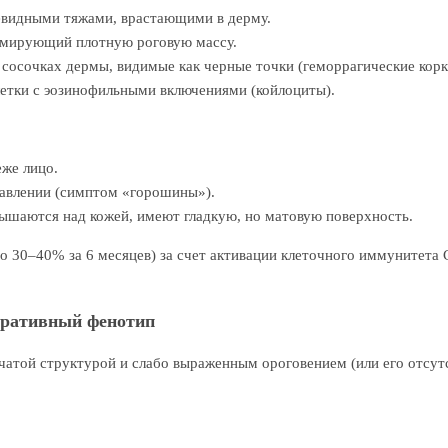
евидными тяжами, врастающими в дерму.
рмирующий плотную роговую массу.
осочках дермы, видимые как черные точки (геморрагические корк
летки с эозинофильными включениями (койлоциты).
еже лицо.
давлении (симптом «горошины»).
вышаются над кожей, имеют гладкую, но матовую поверхность.
о 30–40% за 6 месяцев) за счет активации клеточного иммунитет
еративный фенотип
атой структурой и слабо выраженным ороговением (или его отсутс