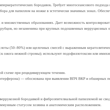
гиперкератотических бородавок. Требует многосеансового подхода 
бора для папиллом на ножке в эстетически значимых зонах. Обесп
х и множественных образованиях. Дает возможность контролировать
х рубцов, но незаменима при крупных подошвенных верруциозных о
слоты (50–80%) или щелочных смесей с выраженным кератолитиче
ск ожога нежной стромы); используют подофиллотоксин или имих
ной схеме при рецидивирующем течении.
нтерферона) — обоснована при выявлении ВПЧ ВКР и обширных п
веррукозной бородавкой и фиброэпителиальной папилломой не сво
иммунным статусом хозяина и анатомическим расположением.