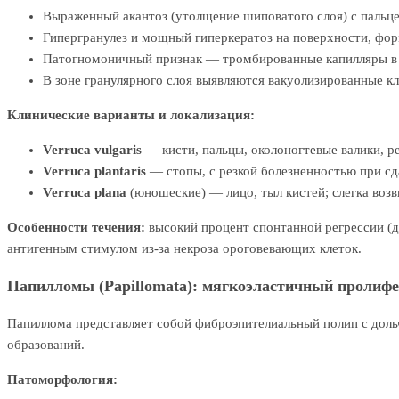
Выраженный акантоз (утолщение шиповатого слоя) с пальц
Гипергранулез и мощный гиперкератоз на поверхности, фо
Патогномоничный признак — тромбированные капилляры в с
В зоне гранулярного слоя выявляются вакуолизированные к
Клинические варианты и локализация:
Verruca vulgaris
— кисти, пальцы, околоногтевые валики, р
Verruca plantaris
— стопы, с резкой болезненностью при с
Verruca plana
(юношеские) — лицо, тыл кистей; слегка воз
Особенности течения:
высокий процент спонтанной регрессии (д
антигенным стимулом из-за некроза ороговевающих клеток.
Папилломы (Papillomata): мягкоэластичный пролиф
Папиллома представляет собой фиброэпителиальный полип с дольч
образований.
Патоморфология: