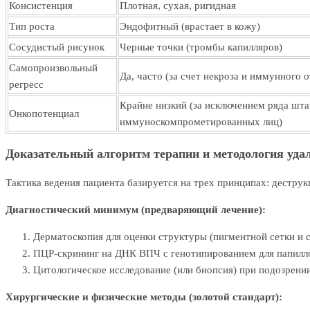
Консистенция
Плотная, сухая, ригидная
Тип роста
Эндофитный (врастает в кожу)
Сосудистый рисунок
Черные точки (тромбы капилляров)
Самопроизвольный
Да, часто (за счет некроза и иммунного о
регресс
Крайне низкий (за исключением ряда шт
Онкопотенциал
иммуноскомпрометированных лиц)
Доказательный алгоритм терапии и методология уда
Тактика ведения пациента базируется на трех принципах: дестру
Диагностический минимум (предваряющий лечение):
Дерматоскопия для оценки структуры (пигментной сетки и с
ПЦР-скрининг на ДНК ВПЧ с генотипированием для папилло
Цитологическое исследование (или биопсия) при подозрении
Хирургические и физические методы (золотой стандарт):