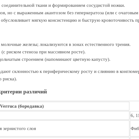
м соединительной ткани и формированием сосудистой ножки.
оя, но с выраженным акантозом без гиперкератоза (или с очаговым
 обусловливает мягкую консистенцию и быструю кровоточивость п
молочные железы; локализуются в зонах естественного трения.
 (с риском стеноза при массивном росте).
 дольчатым строением (напоминают цветную капусту).
дают склонностью к периферическому росту и слиянию в конгломер
 риска).
критерии различий
Verruca (бородавка)
6, 1
я зернистого слоя
Фиб