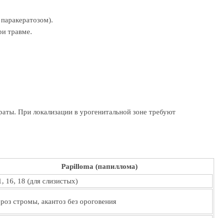
 паракератозом).
ри травме.
аты. При локализации в урогенитальной зоне требуют
Papilloma (папиллома)
1, 16, 18 (для слизистых)
роз стромы, акантоз без ороговения