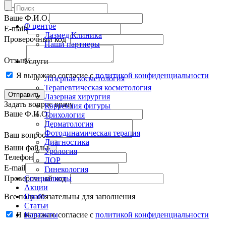
Оставить отзыв
Ваше Ф.И.О.
О центре
E-mail:
Лазмед Клиника
Проверочный код
Наши партнеры
Отзыв
Услуги
Я выражаю согласие с
политикой конфиденциальности
Лазерная косметология
Терапевтическая косметология
Лазерная хирургия
Задать вопрос врачу
Коррекция фигуры
Ваше Ф.И.О.
Трихология
Дерматология
Фотодинамическая терапия
Ваш вопрос
Диагностика
Ваши файлы
Урология
Телефон
ЛОР
E-mail
Гинекология
Проверочный код
Специалисты
Акции
Все поля обязательны для заполнения
Прайс
Статьи
Я выражаю согласие с
Контакты
политикой конфиденциальности