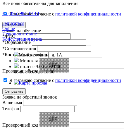
Все поля обязательны для заполнения
+7 (495) 984-19-10
Я выражаю согласие с
политикой конфиденциальности
Записаться
Online
Заявка на обучение
Перезвоните мне
*ФИО
Консультация врача
*Образование
*Специализация
*Контактный телефон
Минская улица, д. 1А.
Минская
пн-пт с 9:00 до 21:00
Проверочный код
сб-вс с 9:00 до 18:00
Я выражаю согласие с
политикой конфиденциальности
Карта проезда
Заявка на обратный звонок
Ваше имя
Телефон
Проверочный код