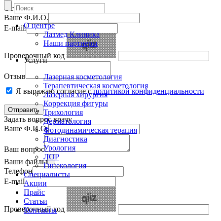
Оставить отзыв
Ваше Ф.И.О.
О центре
E-mail:
Лазмед Клиника
Наши партнеры
Проверочный код
Услуги
Отзыв
Лазерная косметология
Терапевтическая косметология
Я выражаю согласие с
политикой конфиденциальности
Лазерная хирургия
Коррекция фигуры
Трихология
Задать вопрос врачу
Дерматология
Ваше Ф.И.О.
Фотодинамическая терапия
Диагностика
Урология
Ваш вопрос
ЛОР
Ваши файлы
Гинекология
Телефон
Специалисты
E-mail
Акции
Прайс
Статьи
Проверочный код
Контакты