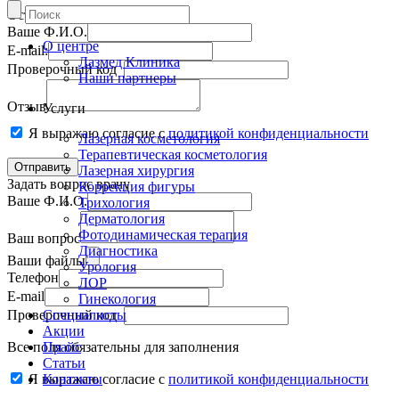
Оставить отзыв
Ваше Ф.И.О.
О центре
E-mail:
Лазмед Клиника
Проверочный код
Наши партнеры
Отзыв
Услуги
Я выражаю согласие с
политикой конфиденциальности
Лазерная косметология
Терапевтическая косметология
Лазерная хирургия
Задать вопрос врачу
Коррекция фигуры
Ваше Ф.И.О.
Трихология
Дерматология
Фотодинамическая терапия
Ваш вопрос
Диагностика
Ваши файлы
Урология
Телефон
ЛОР
E-mail
Гинекология
Проверочный код
Специалисты
Акции
Все поля обязательны для заполнения
Прайс
Статьи
Я выражаю согласие с
Контакты
политикой конфиденциальности